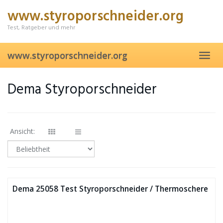
Skip
www.styroporschneider.org
to
main
Test, Ratgeber und mehr
content
www.styroporschneider.org
Toggl
navig
Dema Styroporschneider
Ansicht:
Dema 25058 Test Styroporschneider / Thermoschere